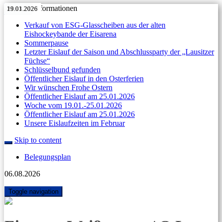
Aktuelle Informationen
11.05.2026
27.04.2026
Anzeige
11.04.2026
07.04.2026
31.03.2026
11.05.2026
27.04.2026
Anzeige
11.04.2026
07.04.2026
31.03.2026
23.03.2026
19.01.2026
Verkauf von ESG-Glasscheiben aus der alten
Eishockeybande der Eisarena
Sommerpause
Letzter Eislauf der Saison und Abschlussparty der „Lausitzer
Füchse“
Schlüsselbund gefunden
Öffentlicher Eislauf in den Osterferien
Wir wünschen Frohe Ostern
Öffentlicher Eislauf am 25.01.2026
Woche vom 19.01.-25.01.2026
Öffentlicher Eislauf am 25.01.2026
Unsere Eislaufzeiten im Februar
Skip to content
Belegungsplan
06.08.2026
Toggle navigation