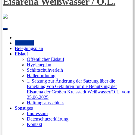
Eisarena Weißwasser / O.L.
Skip
to
content
Startseite
Belegungsplan
Eislauf
Öffentlicher Eislauf
Hygieneplan
Schlittschuhverleih
Hallenordnung
1. Satzung zur Änderung der Satzung über die
Erhebung von Gebühren für die Benutzung der
Eisarena der Großen Kreisstadt Weißwasser/O.L. vom
25.06.2025
Haftungsausschluss
Sonstiges
Impressum
Datenschutzerklärung
Kontakt