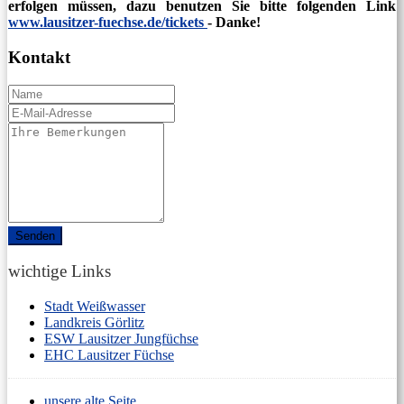
erfolgen müssen, dazu benutzen Sie bitte folgenden Link
www.lausitzer-fuechse.de/tickets
- Danke!
Kontakt
Name
E-
Mail
Comments
/
Questions
wichtige Links
Stadt Weißwasser
Landkreis Görlitz
ESW Lausitzer Jungfüchse
EHC Lausitzer Füchse
unsere alte Seite