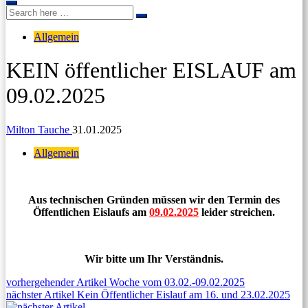
Search
Search
for:
Allgemein
KEIN öffentlicher EISLAUF am
09.02.2025
Milton Tauche
31.01.2025
Allgemein
Aus technischen Gründen müssen wir den Termin des
Öffentlichen Eislaufs am
09.02.2025
leider streichen.
Wir bitte um Ihr Verständnis.
Beitragsnavigation
Previous
vorhergehender Artikel
Woche vom 03.02.-09.02.2025
Next
post:
nächster Artikel
Kein Öffentlicher Eislauf am 16. und 23.02.2025
post: