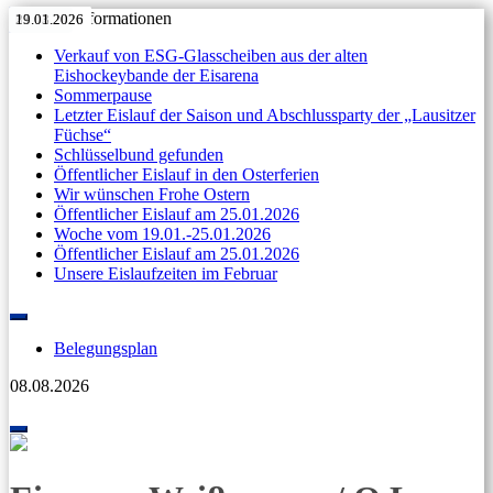
Aktuelle Informationen
11.05.2026
27.04.2026
Anzeige
11.04.2026
07.04.2026
31.03.2026
11.05.2026
27.04.2026
Anzeige
11.04.2026
07.04.2026
31.03.2026
23.03.2026
19.01.2026
Verkauf von ESG-Glasscheiben aus der alten
Eishockeybande der Eisarena
Sommerpause
Letzter Eislauf der Saison und Abschlussparty der „Lausitzer
Füchse“
Schlüsselbund gefunden
Öffentlicher Eislauf in den Osterferien
Wir wünschen Frohe Ostern
Öffentlicher Eislauf am 25.01.2026
Woche vom 19.01.-25.01.2026
Öffentlicher Eislauf am 25.01.2026
Unsere Eislaufzeiten im Februar
Skip
to
Belegungsplan
content
08.08.2026
Toggle
navigation