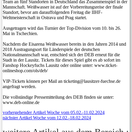
Team an fünf Standorten in Deutschland das Zusammenspiel in der
Mannschaft. Weißwasser ist auf der Vorbereitungsreise der finale
Standort, bevor am darauffolgenden Freitag die IIHF-
Weltmeisterschaft in Ostrava und Prag startet.
Ausgetragen wird das Turnier der Top-Division vom 10. bis 26.
Mai in Tschechien.
Nachdem die Eisarena Weißwasser bereits in den Jahren 2014 und
2018 Austragungsort für Länderspiele der deutschen
Nationalmannschaft war, entschied sich der DEB erneut für die
Stadt in der Lausitz. Tickets für dieses Spiel gibt es ab sofort im
Fanshop Hockeyfuchs Lausitz oder online unter: www.ticket-
onlineshop.com/ols/deb/
VIP-Tickets können per Mail an ticketing@lausitzer-fuechse.de
angefragt werden.
Die vollständige Pressemitteilung des DEB finden sie unter:
www.deb-online.de
Beitragsnavigation
Previous
vorhergehender Artikel
Woche vom 05.02.-11.02.2024
Next
post:
nächster Artikel
Woche vom 12.02.-18.02.2024
post: