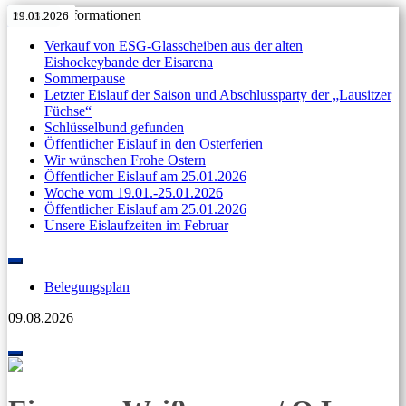
Aktuelle Informationen
11.05.2026
27.04.2026
Anzeige
11.04.2026
07.04.2026
31.03.2026
11.05.2026
27.04.2026
Anzeige
11.04.2026
07.04.2026
31.03.2026
23.03.2026
19.01.2026
Verkauf von ESG-Glasscheiben aus der alten
Eishockeybande der Eisarena
Sommerpause
Letzter Eislauf der Saison und Abschlussparty der „Lausitzer
Füchse“
Schlüsselbund gefunden
Öffentlicher Eislauf in den Osterferien
Wir wünschen Frohe Ostern
Öffentlicher Eislauf am 25.01.2026
Woche vom 19.01.-25.01.2026
Öffentlicher Eislauf am 25.01.2026
Unsere Eislaufzeiten im Februar
Skip
to
Belegungsplan
content
09.08.2026
Toggle
navigation