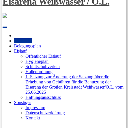
Eisarena Weißwasser / O.L.
Skip
to
content
Startseite
Belegungsplan
Eislauf
Öffentlicher Eislauf
Hygieneplan
Schlittschuhverleih
Hallenordnung
1. Satzung zur Änderung der Satzung über die
Erhebung von Gebühren für die Benutzung der
Eisarena der Großen Kreisstadt Weißwasser/O.L. vom
25.06.2025
Haftungsausschluss
Sonstiges
Impressum
Datenschutzerklärung
Kontakt