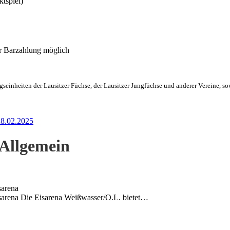
tspiel)
ur Barzahlung möglich
seinheiten der Lausitzer Füchse, der Lausitzer Jungfüchse und anderer Vereine, s
28.02.2025
Allgemein
sarena
sarena Die Eisarena Weißwasser/O.L. bietet…