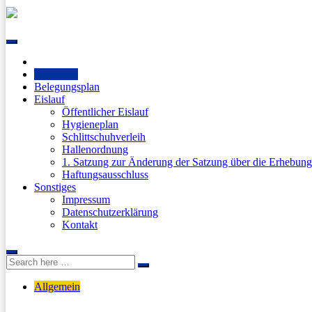
Skip
to
content
Startseite
Belegungsplan
Eislauf
Öffentlicher Eislauf
Hygieneplan
Schlittschuhverleih
Hallenordnung
1. Satzung zur Änderung der Satzung über die Erhebun
Haftungsausschluss
Sonstiges
Impressum
Datenschutzerklärung
Kontakt
Search
Search
for:
Allgemein