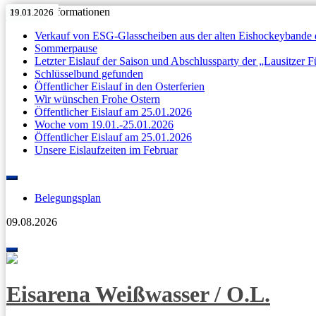
Aktuelle Informationen
11.05.2026
27.04.2026
Anzeige
11.04.2026
07.04.2026
31.03.2026
11.05.2026
27.04.2026
Anzeige
11.04.2026
07.04.2026
31.03.2026
23.03.2026
19.01.2026
Verkauf von ESG-Glasscheiben aus der alten Eishockeybande 
Sommerpause
Letzter Eislauf der Saison und Abschlussparty der „Lausitzer 
Schlüsselbund gefunden
Öffentlicher Eislauf in den Osterferien
Wir wünschen Frohe Ostern
Öffentlicher Eislauf am 25.01.2026
Woche vom 19.01.-25.01.2026
Öffentlicher Eislauf am 25.01.2026
Unsere Eislaufzeiten im Februar
Skip
to
Belegungsplan
content
09.08.2026
Toggle
navigation
Eisarena Weißwasser / O.L.