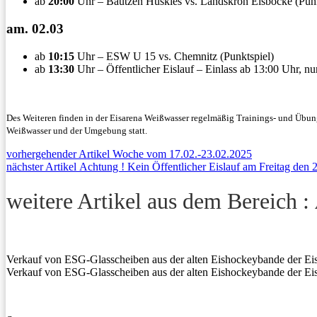
ab
20:00
Uhr – Bautzen Huskies vs. Landskron Eisböcke (Punk
am. 02.03
ab
10:15
Uhr – ESW U 15 vs. Chemnitz (Punktspiel)
ab
13:30
Uhr – Öffentlicher Eislauf – Einlass ab 13:00 Uhr, n
Des Weiteren finden in der Eisarena Weißwasser regelmäßig Trainings- und Übung
Weißwasser und der Umgebung statt.
Beitragsnavigation
Previous
vorhergehender Artikel
Woche vom 17.02.-23.02.2025
Next
post:
nächster Artikel
Achtung ! Kein Öffentlicher Eislauf am Freitag den 
post:
weitere Artikel aus dem Bereich :
Verkauf von ESG-Glasscheiben aus der alten Eishockeybande der Ei
Verkauf von ESG-Glasscheiben aus der alten Eishockeybande der Ei