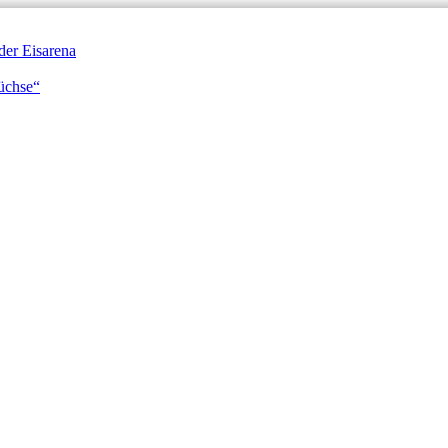
der Eisarena
Füchse“