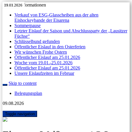
Aktuelle Informationen
11.05.2026
27.04.2026
Anzeige
11.04.2026
07.04.2026
31.03.2026
11.05.2026
27.04.2026
Anzeige
11.04.2026
07.04.2026
31.03.2026
23.03.2026
19.01.2026
Verkauf von ESG-Glasscheiben aus der alten
Eishockeybande der Eisarena
Sommerpause
Letzter Eislauf der Saison und Abschlussparty der „Lausitzer
Füchse“
Schlüsselbund gefunden
Öffentlicher Eislauf in den Osterferien
Wir wünschen Frohe Ostern
Öffentlicher Eislauf am 25.01.2026
Woche vom 19.01.-25.01.2026
Öffentlicher Eislauf am 25.01.2026
Unsere Eislaufzeiten im Februar
Skip to content
Belegungsplan
09.08.2026
Toggle navigation