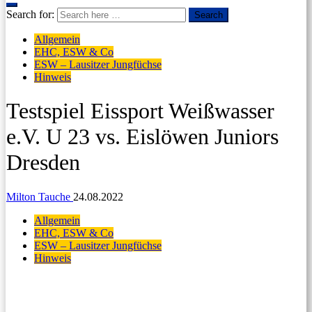
Search for:
Search
Allgemein
EHC, ESW & Co
ESW – Lausitzer Jungfüchse
Hinweis
Testspiel Eissport Weißwasser
e.V. U 23 vs. Eislöwen Juniors
Dresden
Milton Tauche
24.08.2022
Allgemein
EHC, ESW & Co
ESW – Lausitzer Jungfüchse
Hinweis