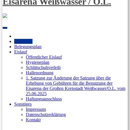
Eisarena Weißwasser / O.L.
Skip
to
content
Startseite
Belegungsplan
Eislauf
Öffentlicher Eislauf
Hygieneplan
Schlittschuhverleih
Hallenordnung
1. Satzung zur Änderung der Satzung über die
Erhebung von Gebühren für die Benutzung der
Eisarena der Großen Kreisstadt Weißwasser/O.L. vom
25.06.2025
Haftungsausschluss
Sonstiges
Impressum
Datenschutzerklärung
Kontakt