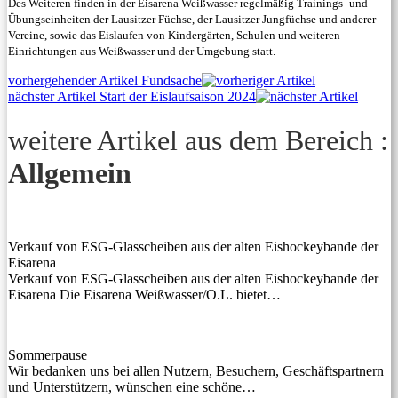
Des Weiteren finden in der Eisarena Weißwasser regelmäßig Trainings- und
Übungseinheiten der Lausitzer Füchse, der Lausitzer Jungfüchse und anderer
Vereine, sowie das Eislaufen von Kindergärten, Schulen und weiteren
Einrichtungen aus Weißwasser und der Umgebung statt.
Beitragsnavigation
Previous
vorhergehender Artikel
Fundsache
Next
post:
nächster Artikel
Start der Eislaufsaison 2024
post:
weitere Artikel aus dem Bereich :
Allgemein
Verkauf von ESG-Glasscheiben aus der alten Eishockeybande der
Eisarena
Verkauf von ESG-Glasscheiben aus der alten Eishockeybande der
Eisarena Die Eisarena Weißwasser/O.L. bietet…
Sommerpause
Wir bedanken uns bei allen Nutzern, Besuchern, Geschäftspartnern
und Unterstützern, wünschen eine schöne…