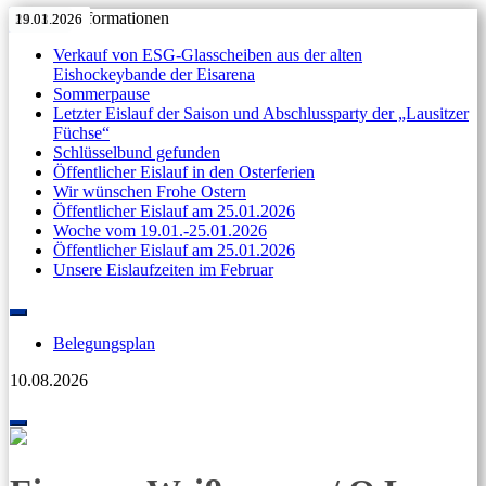
Aktuelle Informationen
11.05.2026
27.04.2026
Anzeige
11.04.2026
07.04.2026
31.03.2026
11.05.2026
27.04.2026
Anzeige
11.04.2026
07.04.2026
31.03.2026
23.03.2026
19.01.2026
Verkauf von ESG-Glasscheiben aus der alten
Eishockeybande der Eisarena
Sommerpause
Letzter Eislauf der Saison und Abschlussparty der „Lausitzer
Füchse“
Schlüsselbund gefunden
Öffentlicher Eislauf in den Osterferien
Wir wünschen Frohe Ostern
Öffentlicher Eislauf am 25.01.2026
Woche vom 19.01.-25.01.2026
Öffentlicher Eislauf am 25.01.2026
Unsere Eislaufzeiten im Februar
Skip
to
Belegungsplan
content
10.08.2026
Toggle
navigation