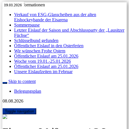
Aktuelle Informationen
11.05.2026
27.04.2026
Anzeige
11.04.2026
07.04.2026
31.03.2026
11.05.2026
27.04.2026
Anzeige
11.04.2026
07.04.2026
31.03.2026
23.03.2026
19.01.2026
Verkauf von ESG-Glasscheiben aus der alten
Eishockeybande der Eisarena
Sommerpause
Letzter Eislauf der Saison und Abschlussparty der „Lausitzer
Füchse“
Schlüsselbund gefunden
Öffentlicher Eislauf in den Osterferien
Wir wünschen Frohe Ostern
Öffentlicher Eislauf am 25.01.2026
Woche vom 19.01.-25.01.2026
Öffentlicher Eislauf am 25.01.2026
Unsere Eislaufzeiten im Februar
Skip to content
Belegungsplan
08.08.2026
Toggle navigation