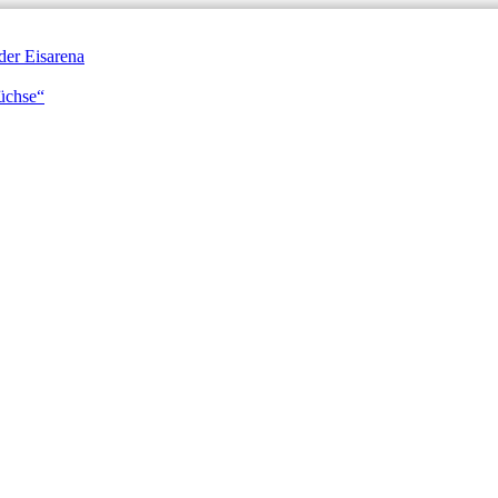
der Eisarena
Füchse“