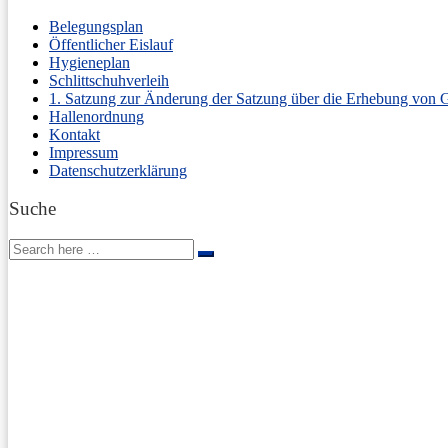
Belegungsplan
Öffentlicher Eislauf
Hygieneplan
Schlittschuhverleih
1. Satzung zur Änderung der Satzung über die Erhebung von 
Hallenordnung
Kontakt
Impressum
Datenschutzerklärung
Suche
Search
Search
for: