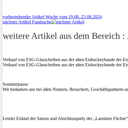
Beitragsnavigation
Previous
vorhergehender Artikel
Woche vom 19.08.-25.08.2024
Next
post:
nächster Artikel
Fundsache
post:
weitere Artikel aus dem Bereich :
Verkauf von ESG-Glasscheiben aus der alten Eishockeybande der Ei
Verkauf von ESG-Glasscheiben aus der alten Eishockeybande der Ei
Sommerpause
Wir bedanken uns bei allen Nutzern, Besuchern, Geschäftspartnern 
Letzter Eislauf der Saison und Abschlussparty der „Lausitzer Füchse“