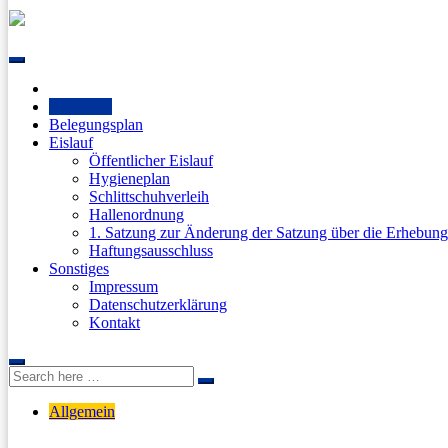
Skip
to
content
Startseite
Belegungsplan
Eislauf
Öffentlicher Eislauf
Hygieneplan
Schlittschuhverleih
Hallenordnung
1. Satzung zur Änderung der Satzung über die Erhebun
Haftungsausschluss
Sonstiges
Impressum
Datenschutzerklärung
Kontakt
Search
Search
for:
Allgemein