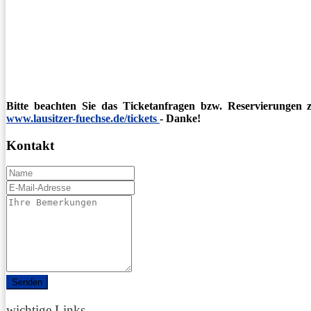
Bitte beachten Sie das Ticketanfragen bzw. Reservierungen
www.lausitzer-fuechse.de/tickets
- Danke!
Kontakt
Name
E-
Mail
Comments
/
Questions
wichtige Links