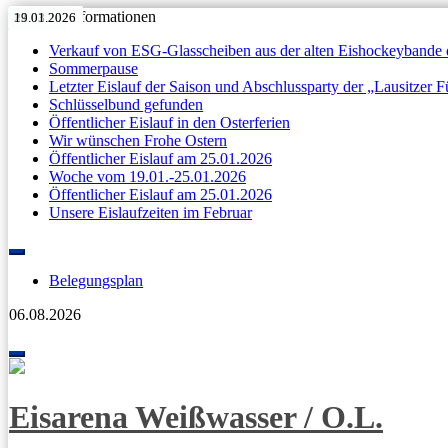
Aktuelle Informationen
11.05.2026
27.04.2026
Anzeige
11.04.2026
07.04.2026
31.03.2026
11.05.2026
27.04.2026
Anzeige
11.04.2026
07.04.2026
31.03.2026
23.03.2026
19.01.2026
Verkauf von ESG-Glasscheiben aus der alten Eishockeybande 
Sommerpause
Letzter Eislauf der Saison und Abschlussparty der „Lausitzer 
Schlüsselbund gefunden
Öffentlicher Eislauf in den Osterferien
Wir wünschen Frohe Ostern
Öffentlicher Eislauf am 25.01.2026
Woche vom 19.01.-25.01.2026
Öffentlicher Eislauf am 25.01.2026
Unsere Eislaufzeiten im Februar
Skip
to
Belegungsplan
content
06.08.2026
Toggle
navigation
Eisarena Weißwasser / O.L.